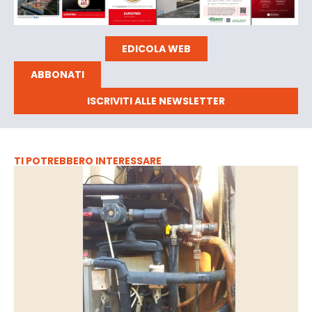
EDICOLA WEB
ABBONATI
ISCRIVITI ALLE NEWSLETTER
TI POTREBBERO INTERESSARE