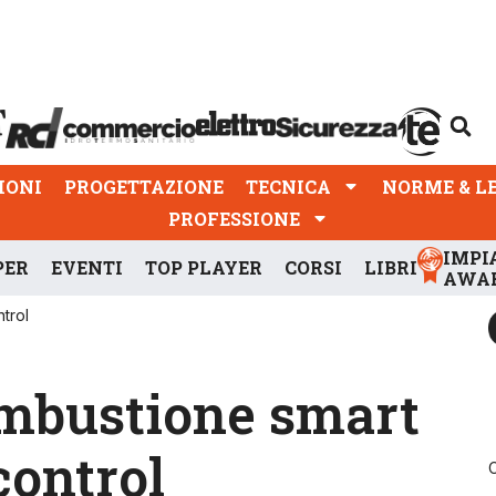
PROGETTAZIONE
TECNICA
NORME & LEGGI
IONI
PROGETTAZIONE
TECNICA
NORME & L
PROFESSIONE
IMPI
PER
EVENTI
TOP PLAYER
CORSI
LIBRI
AWA
trol
ombustione smart
control