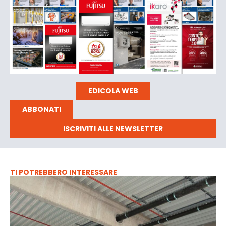
EDICOLA WEB
ABBONATI
ISCRIVITI ALLE NEWSLETTER
TI POTREBBERO INTERESSARE