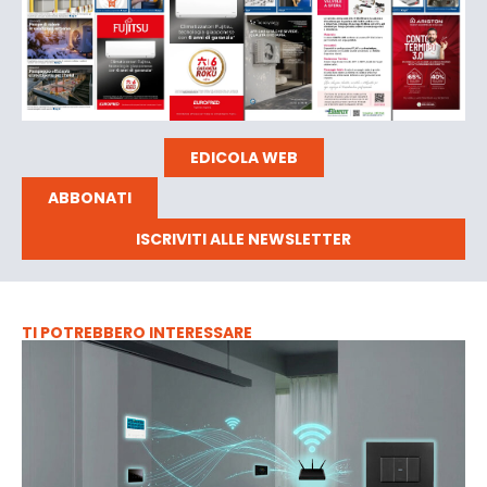
EDICOLA WEB
ABBONATI
ISCRIVITI ALLE NEWSLETTER
TI POTREBBERO INTERESSARE