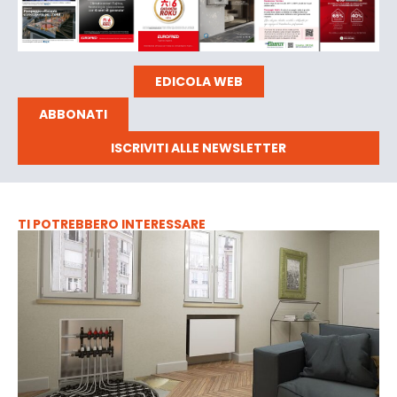
EDICOLA WEB
ABBONATI
ISCRIVITI ALLE NEWSLETTER
TI POTREBBERO INTERESSARE