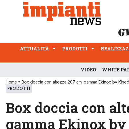
ATTUALITÀ
PRODOTTI
REALIZZAZIONI
PROFESSIONE
ATTUALITÀ
PRODOTTI
REALIZZAZ
VIDEO
WHITE PA
Home
»
Box doccia con altezza 207 cm: gamma Ekinox by Kine
PRODOTTI
Box doccia con alt
gamma Ekinox by