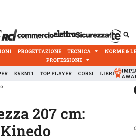
PROGETTAZIONE
TECNICA
NORME & LEGGI
IONI
PROGETTAZIONE
TECNICA
NORME & L
PROFESSIONE
IMPI
PER
EVENTI
TOP PLAYER
CORSI
LIBRI
AWA
do
ezza 207 cm:
 Kinedo