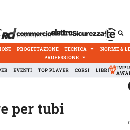
PROGETTAZIONE
TECNICA
NORME & LEGGI
IONI
PROGETTAZIONE
TECNICA
NORME & L
PROFESSIONE
IMPI
PER
EVENTI
TOP PLAYER
CORSI
LIBRI
AWA
e per tubi