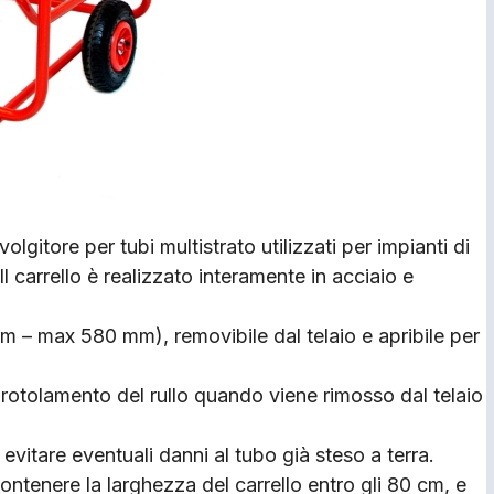
lgitore per tubi multistrato utilizzati per impianti di
l carrello è realizzato interamente in acciaio e
mm – max 580 mm), removibile dal telaio e apribile per
l rotolamento del rullo quando viene rimosso dal telaio
vitare eventuali danni al tubo già steso a terra.
contenere la larghezza del carrello entro gli 80 cm, e