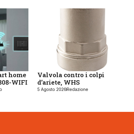
art home
Valvola contro i colpi
K808-WIFI
d’ariete, WHS
ro
5 Agosto 2026
Redazione