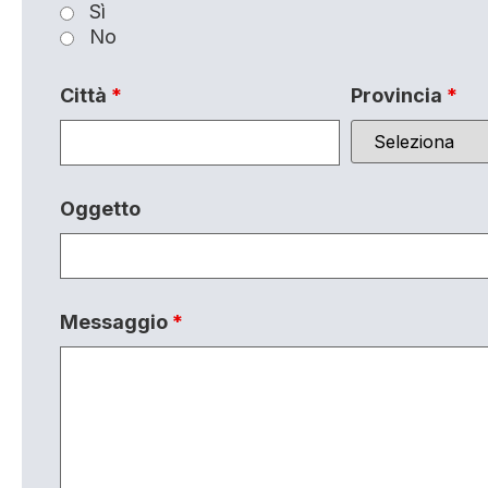
Sì
No
Città
*
Provincia
*
Oggetto
Messaggio
*