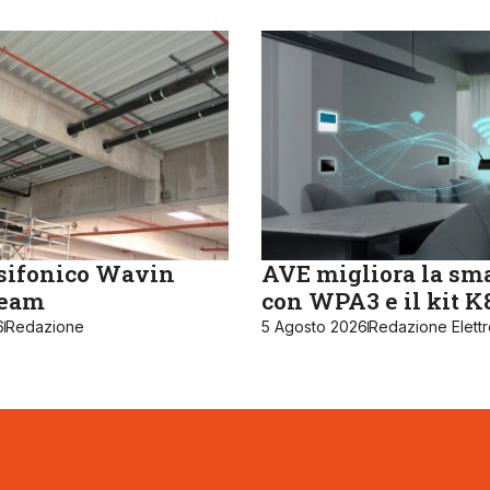
sifonico Wavin
AVE migliora la sm
ream
con WPA3 e il kit 
6
Redazione
5 Agosto 2026
Redazione Elett