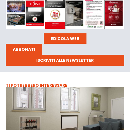
EDICOLA WEB
ABBONATI
ISCRIVITI ALLE NEWSLETTER
TI POTREBBERO INTERESSARE