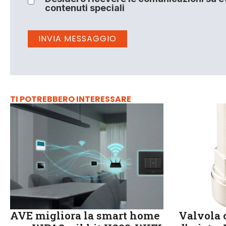
contenuti speciali
TI POTREBBERO INTERESSARE
AVE migliora la smart home
Valvola c