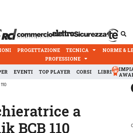
PROGETTAZIONE
TECNICA
NORME & LEGGI
IONI
PROGETTAZIONE
TECNICA
NORME & L
PROFESSIONE
IMPI
PER
EVENTI
TOP PLAYER
CORSI
LIBRI
AWA
 110
chieratrice a
ik BCB 110