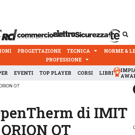
PROGETTAZIONE
TECNICA
NORME & LEGGI
IONI
PROGETTAZIONE
TECNICA
NORME & L
PROFESSIONE
IMPI
PER
EVENTI
TOP PLAYER
CORSI
LIBRI
AWA
, ORION OT
OpenTherm di IMIT
, ORION OT