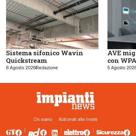
Sistema sifonico Wavin
AVE migl
Quickstream
con WPA3
6 Agosto 2026
Redazione
5 Agosto 202
Chi siamo
Abbonati alle riviste