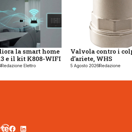
iora la smart home
Valvola contro i col
 e il kit K808-WIFI
d’ariete, WHS
6
Redazione Elettro
5 Agosto 2026
Redazione