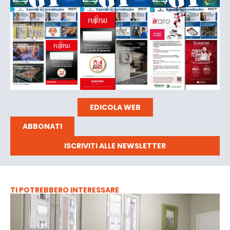
EDICOLA WEB
ABBONATI
ISCRIVITI ALLE NEWSLETTER
TI POTREBBERO INTERESSARE