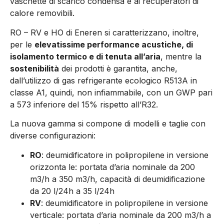
vaschette di scarico condensa e ai recuperatori di
calore removibili.
RO – RV e HO di Eneren si caratterizzano, inoltre,
per le
elevatissime performance acustiche, di
isolamento termico e di tenuta all’aria
, mentre la
sostenibilità
dei prodotti è garantita, anche,
dall’utilizzo di gas refrigerante ecologico R513A in
classe A1, quindi, non infiammabile, con un GWP pari
a 573 inferiore del 15% rispetto all’R32.
La nuova gamma si compone di modelli e taglie con
diverse configurazioni:
RO
: deumidificatore in polipropilene in versione
orizzonta le: portata d’aria nominale da 200
m3/h a 350 m3/h, capacità di deumidificazione
da 20 l/24h a 35 l/24h
RV
: deumidificatore in polipropilene in versione
verticale: portata d’aria nominale da 200 m3/h a