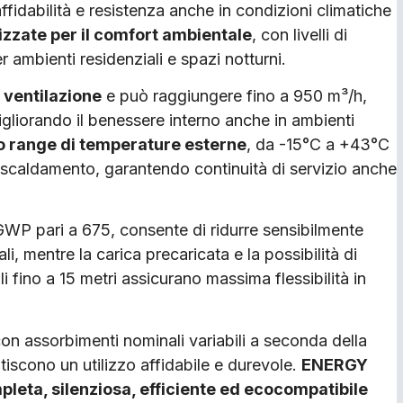
fidabilità e resistenza anche in condizioni climatiche
izzate per il comfort ambientale
, con livelli di
r ambienti residenziali e spazi notturni.
i ventilazione
e può raggiungere fino a 950 m³/h,
igliorando il benessere interno anche in ambienti
io range di temperature esterne
, da -15°C a +43°C
iscaldamento, garantendo continuità di servizio anche
GWP pari a 675, consente di ridurre sensibilmente
li, mentre la carica precaricata e la possibilità di
li fino a 15 metri assicurano massima flessibilità in
n assorbimenti nominali variabili a seconda della
ntiscono un utilizzo affidabile e durevole.
ENERGY
leta, silenziosa, efficiente ed ecocompatibile