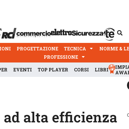
PROGETTAZIONE
TECNICA
NORME & LEGGI
IONI
PROGETTAZIONE
TECNICA
NORME & L
PROFESSIONE
IMPI
PER
EVENTI
TOP PLAYER
CORSI
LIBRI
AWA
ad alta efficienza