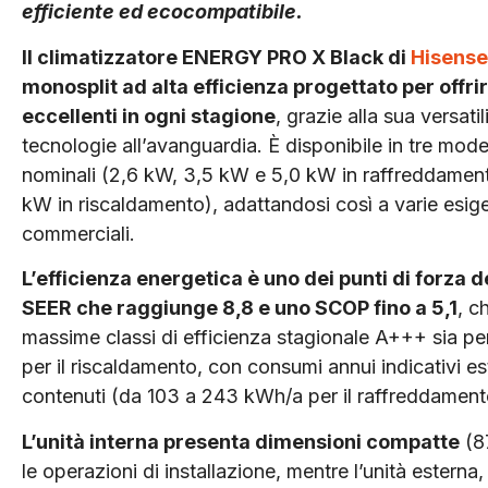
efficiente ed ecocompatibile.
Il climatizzatore ENERGY PRO X Black di
Hisens
monosplit ad alta efficienza progettato per offri
eccellenti in ogni stagione
, grazie alla sua versatil
tecnologie all’avanguardia. È disponibile in tre mod
nominali (2,6 kW, 3,5 kW e 5,0 kW in raffreddamen
kW in riscaldamento), adattandosi così a varie esig
commerciali.
L’efficienza energetica è uno dei punti di forza
SEER che raggiunge 8,8 e uno SCOP fino a 5,1
, c
massime classi di efficienza stagionale A+++ sia pe
per il riscaldamento, con consumi annui indicativi e
contenuti (da 103 a 243 kWh/a per il raffreddament
L’unità interna presenta dimensioni compatte
(8
le operazioni di installazione, mentre l’unità ester