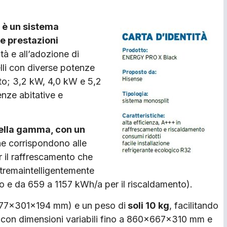
e
è un sistema
re prestazioni
ità e all’adozione di
elli con diverse potenze
to; 3,2 kW, 4,0 kW e 5,2
enze abitative e
 della gamma, con un
he corrispondono alle
r il raffrescamento che
stremaintelligentemente
o e da 659 a 1157 kWh/a per il riscaldamento).
77×301×194 mm) e un peso di
soli 10 kg
, facilitando
na, con dimensioni variabili fino a 860×667×310 mm e