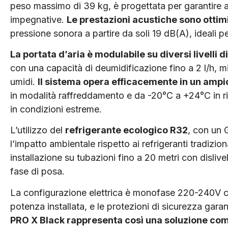
peso massimo di 39 kg, è progettata per garantire af
impegnative.
Le prestazioni acustiche sono ottim
pressione sonora a partire da soli 19 dB(A), ideali pe
La portata d’aria è modulabile su diversi livelli d
con una capacità di deumidificazione fino a 2 l/h, m
umidi.
Il sistema opera efficacemente in un amp
in modalità raffreddamento e da -20°C a +24°C in r
in condizioni estreme.
L’utilizzo del
refrigerante ecologico R32
, con un 
l’impatto ambientale rispetto ai refrigeranti tradiziona
installazione su tubazioni fino a 20 metri con dislivel
fase di posa.
La configurazione elettrica è monofase 220-240V co
potenza installata, e le protezioni di sicurezza gara
PRO X Black rappresenta così una soluzione comp