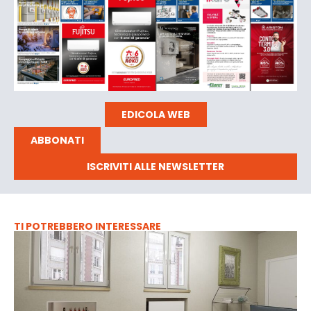
EDICOLA WEB
ABBONATI
ISCRIVITI ALLE NEWSLETTER
TI POTREBBERO INTERESSARE