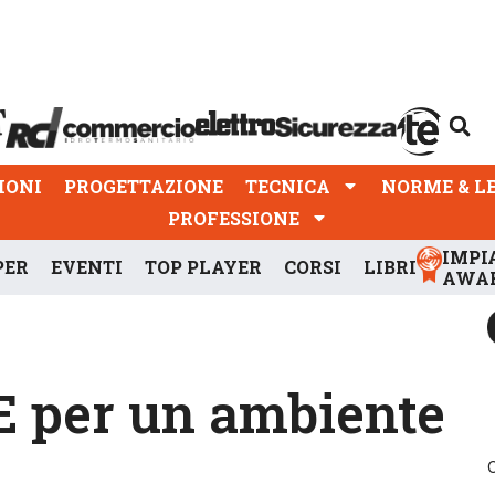
PROGETTAZIONE
TECNICA
NORME & LEGGI
IONI
PROGETTAZIONE
TECNICA
NORME & L
PROFESSIONE
IMPI
PER
EVENTI
TOP PLAYER
CORSI
LIBRI
AWA
FE per un ambiente