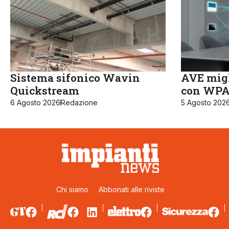
Sistema sifonico Wavin
AVE migl
Quickstream
con WPA3
6 Agosto 2026
Redazione
5 Agosto 202
Chi siamo
Abbonati alle riviste