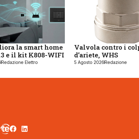
iora la smart home
Valvola contro i col
 e il kit K808-WIFI
d’ariete, WHS
6
Redazione Elettro
5 Agosto 2026
Redazione