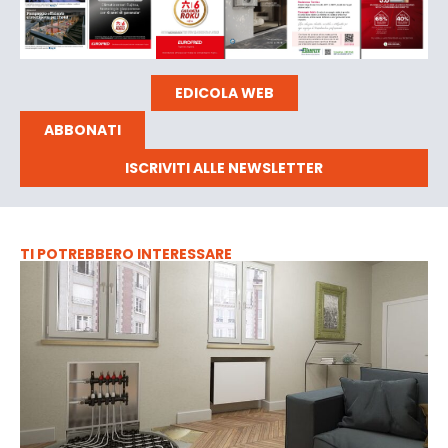
EDICOLA WEB
ABBONATI
ISCRIVITI ALLE NEWSLETTER
TI POTREBBERO INTERESSARE