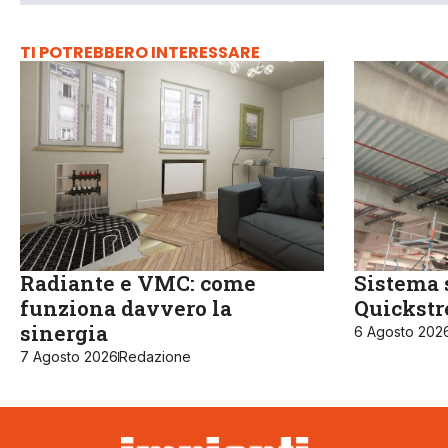
TI POTREBBERO INTERESSARE
Radiante e VMC: come
Sistema 
funziona davvero la
Quickst
sinergia
6 Agosto 202
7 Agosto 2026
Redazione