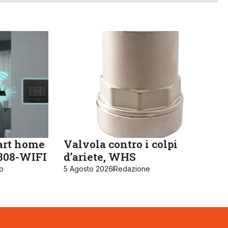
art home
Valvola contro i colpi
K808-WIFI
d’ariete, WHS
ro
5 Agosto 2026
Redazione