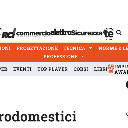
PROGETTAZIONE
TECNICA
NORME & LEGGI
IONI
PROGETTAZIONE
TECNICA
NORME & L
PROFESSIONE
IMPI
PER
EVENTI
TOP PLAYER
CORSI
LIBRI
AWA
trodomestici