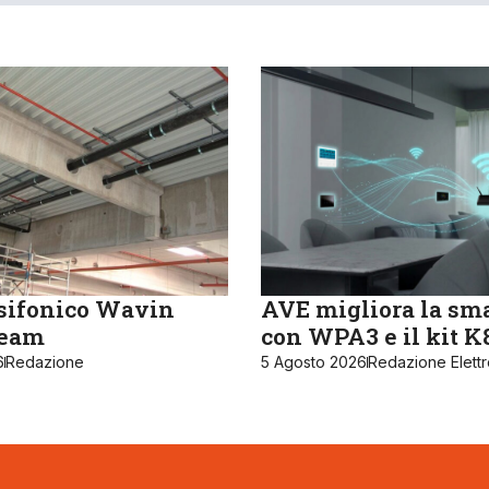
sifonico Wavin
AVE migliora la sm
ream
con WPA3 e il kit 
6
Redazione
5 Agosto 2026
Redazione Elett