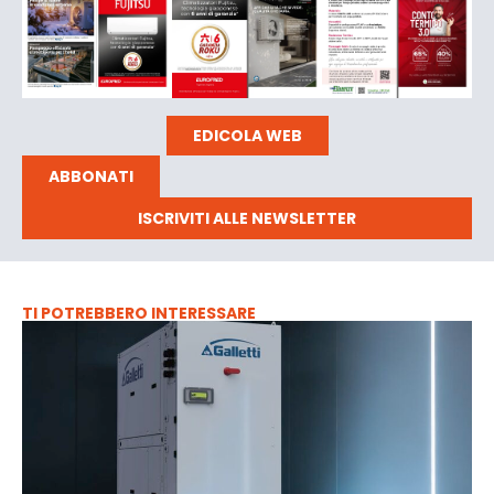
EDICOLA WEB
ABBONATI
ISCRIVITI ALLE NEWSLETTER
TI POTREBBERO INTERESSARE