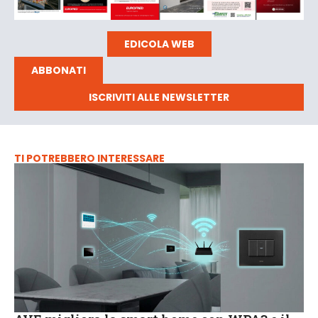
EDICOLA WEB
ABBONATI
ISCRIVITI ALLE NEWSLETTER
TI POTREBBERO INTERESSARE