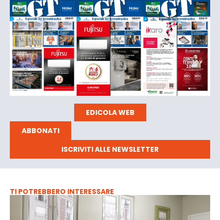
EDICOLA WEB
ABBONATI
ISCRIVITI ALLE NEWSLETTER
TI POTREBBERO INTERESSARE