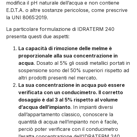
modifica il pH naturale dell’ac­qua e non contiene
E.D.T.A. o al­tre sostanze pericolose, come prescrive
la UNI 8065:2019.
La particolare formulazione di IDRATERM 240
presenta questi due aspetti:
La capacità di rimozione del­le melme è
proporzionale alla sua concentrazione in
acqua
. Dosato al 5% gli ossidi metal­lici portati in
sospensione so­no del 50% superiori rispetto ad
altri prodotti presenti nel mercato.
La sua concentrazione in ac­qua può essere
verificata con un conducimetro. Il corret­to
dosaggio è dal 3 al 5% ri­spetto al volume
d’acqua dell’impianto
. In impianti di­versi
dall’appartamento clas­sico, conoscere la
quantità di acqua nell’impianto non è facile,
perciò poter verifica­re con il conducimetro
l’esat­ta concentrazione dell’IDRA­TERM 240