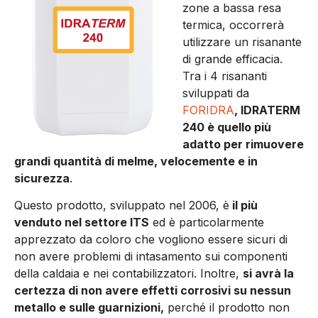
zone a bassa resa
termica, occorrerà
utilizza­re un risanante
di grande effica­cia.
Tra i 4 risananti
sviluppati da
FORIDRA
, IDRATERM
240 è quello più
adatto per rimuovere
grandi quantità di melme, velo­cemente e in
sicurezza
.
Questo prodotto, sviluppato nel 2006, è
il più
venduto nel settore ITS
ed è particolarmente
apprezza­to da coloro che vogliono esse­re sicuri di
non avere problemi di intasamento sui componen­ti
della caldaia e nei contabiliz­zatori. Inoltre,
si avrà la
certez­za di non avere effetti corrosivi su nessun
metallo e sulle guar­nizioni,
perché il prodotto non