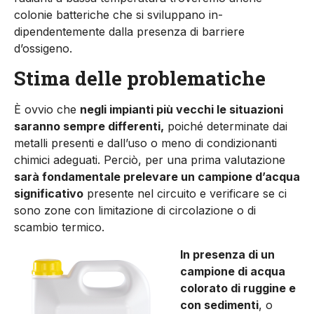
colonie batteriche che si sviluppano in­
dipendentemente dalla presen­za di barriere
d’ossigeno.
Stima delle problematiche
È ovvio che
negli impianti più vecchi le situazioni
saranno sempre differenti,
poiché de­terminate dai
metalli presenti e dall’uso o meno di condizionan­ti
chimici adeguati. Perciò, per una prima valutazione
sarà fon­damentale prelevare un cam­pione d’acqua
significativo
pre­sente nel circuito e verificare se ci
sono zone con limitazione di circolazione o di
scambio ter­mico.
In presenza di un
campio­ne di acqua
colorato di ruggine e
con sedimenti
, o