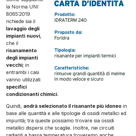
la Norma UNI
8065:2019
richiede sia il
lavaggio degli
im­pianti
nuovi
,
che il
risanamento
degli impianti
vecchi
; in
entram­bi i casi
vanno utilizzati
specifi­ci
condizionanti chimici
.
Quindi,
andrà selezionato il risanante più idoneo
in
base alle quantità e alle tipologie di ossidi metallici ed
impurità; tra queste possia­mo trovare sia ossidi
metallici dispersi che scaglie. Inoltre, nei circuiti
radianti a bassa tempe­ratura troveremo anche