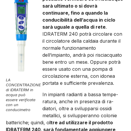
sarà ultimato o si do­vrà
continuare, fino a quando la
conducibilità dell’acqua in ci­clo
sarà uguale a quella di rete
.
IDRATERM 240 potrà circola­re con
il circolatore della calda­ia durante il
normale funziona­mento
dell’impianto, andrà poi risciacquato
bene entro un me­se. Oppure potrà
essere usa­to con una pompa di
circolazio­ne esterna, con idonea
LA
portata e sufficiente prevalenza.
CONCENTRAZIONE
di IDRATERM in
In im­pianti radianti a bassa tempe­
acqua può
essere verificata
ratura, anche in presenza di ra­
con un
diatori, oltre a svilupparsi os­sidi
conducimetro
metallici, si svilupperanno colonie
batteriche; quindi, o
ltre ad utilizzare il prodotto
IDRA­TERM 240, sarà fondamentale aggiungere