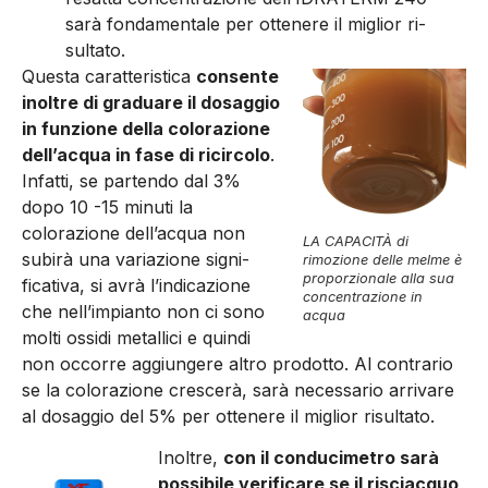
sarà fondamen­tale per ottenere il miglior ri­
sultato.
Questa caratteristica
consente
inoltre di graduare il dosaggio
in funzione della colorazione
dell’acqua in fase di ricircolo
.
Infatti, se parten­do dal 3%
dopo 10 -15 minuti la
colorazione dell’acqua non
LA CAPACITÀ di
subirà una variazione signi­
rimozione delle melme è
proporzionale alla sua
ficativa, si avrà l’indicazione
concentrazione in
che nell’impianto non ci sono
acqua
molti ossidi metallici e quin­di
non occorre aggiungere al­tro prodotto. Al contrario
se la colorazione crescerà, sarà necessario arrivare
al dosag­gio del 5% per ottenere il mi­glior risultato.
Inoltre,
con il conducimetro sarà
possibile verificare se il ri­sciacquo