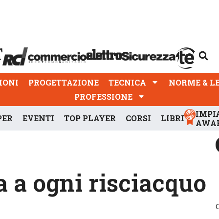
PROGETTAZIONE
TECNICA
NORME & LEGGI
IONI
PROGETTAZIONE
TECNICA
NORME & L
PROFESSIONE
IMPI
PER
EVENTI
TOP PLAYER
CORSI
LIBRI
AWA
a a ogni risciacquo