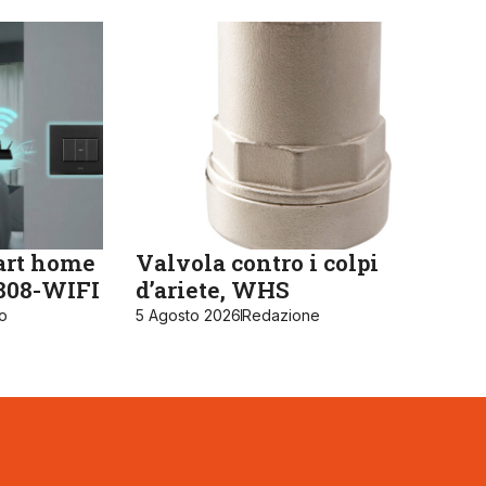
art home
Valvola contro i colpi
K808-WIFI
d’ariete, WHS
ro
5 Agosto 2026
Redazione