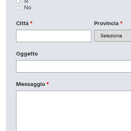
Sì
No
Città
*
Provincia
*
Oggetto
Messaggio
*