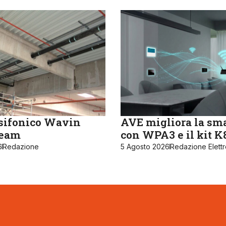
sifonico Wavin
AVE migliora la sm
ream
con WPA3 e il kit 
6
Redazione
5 Agosto 2026
Redazione Elett