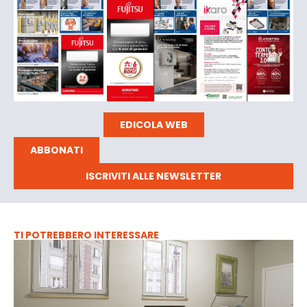
EDICOLA WEB
ABBONATI
ISCRIVITI ALLE NEWSLETTER
TI POTREBBERO INTERESSARE