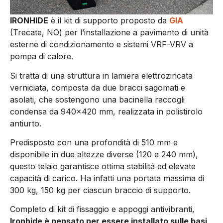
IRONHIDE
è il kit di supporto proposto da
GIA
(Trecate, NO) per l’installazione a pavimento di unità
esterne di condizionamento e sistemi VRF-VRV a
pompa di calore.
Si tratta di una struttura in lamiera elettrozincata
verniciata, composta da due bracci sagomati e
asolati, che sostengono una bacinella raccogli
condensa da 940×420 mm, realizzata in polistirolo
antiurto.
Predisposto con una profondità di 510 mm e
disponibile in due altezze diverse (120 e 240 mm),
questo telaio garantisce ottima stabilità ed elevate
capacità di carico. Ha infatti una portata massima di
300 kg, 150 kg per ciascun braccio di supporto.
Completo di kit di fissaggio e appoggi antivibranti,
Ironhide è pensato per essere installato sulle basi