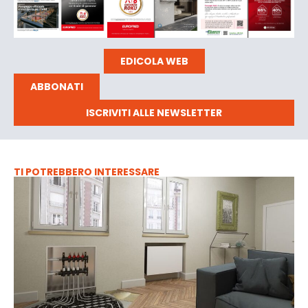
EDICOLA WEB
ABBONATI
ISCRIVITI ALLE NEWSLETTER
TI POTREBBERO INTERESSARE