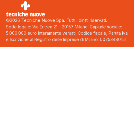
©2026 Tecniche Nuove Spa. Tutti i diritti riservati.
Sede legale: Via Eritrea 21 – 20157 Milano. Capitale sociale:
5.000.000 euro interamente versati. Codice fiscale, Partita Iva
e Iscrizione al Registro delle Imprese di Milano: 00753480151