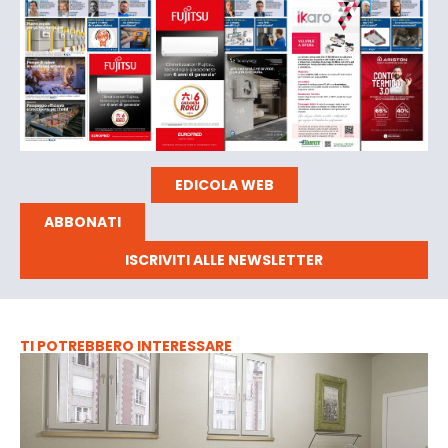
EDICOLA WEB
ABBONATI
ISCRIVITI ALLE NEWSLETTER
TI POTREBBERO INTERESSARE