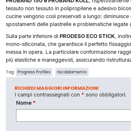
PROBAND 150 e PROBAND KOLL
, rispettivamente 
tessuto non tessuto in polipropilene e adesivo bico
cucine vengono così preservati a lungo: diminuisce qu
spostamenti delle piastrelle e problematiche legate a
Sulla parte inferiore di
PRODESO ECO STICK
, inol
mono-siliconata, che garantisce il perfetto fissaggio
messa in opera. La particolare conformazione raggi
più elastiche e maneggevoli, assicurando ristrutturaz
Tag:
Progress Profiles
riscaldamento
RICHIEDI MAGGIORI INFORMAZIONI
I campi contrassegnati con
*
sono obbligatori.
Nome
*