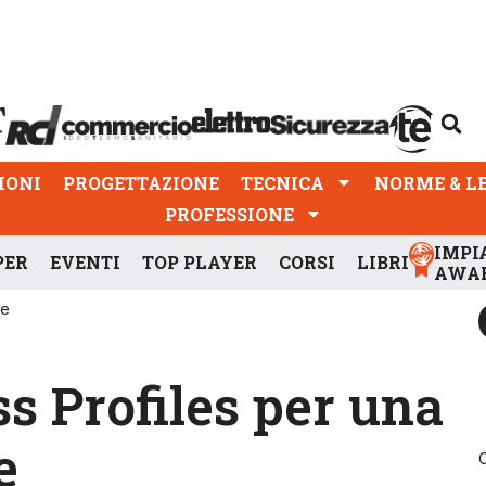
PROGETTAZIONE
TECNICA
NORME & LEGGI
IONI
PROGETTAZIONE
TECNICA
NORME & L
PROFESSIONE
IMPI
PER
EVENTI
TOP PLAYER
CORSI
LIBRI
AWA
te
 Profiles per una
e