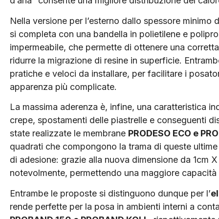
d’aria” consente una migliore distribuzione del calor
Nella versione per l’esterno dallo spessore minimo 
si completa con una bandella in polietilene e polip
impermeabile, che permette di ottenere una corretta
ridurre la migrazione di resine in superficie. Entramb
pratiche e veloci da installare, per facilitare i posato
apparenza più complicate.
La massima aderenza è, infine, una caratteristica 
crepe, spostamenti delle piastrelle e conseguenti d
state realizzate le membrane
PRODESO ECO e PRO
quadrati che compongono la trama di queste ultime so
di adesione: grazie alla nuova dimensione da 1cm X 1
notevolmente, permettendo una maggiore capacità 
Entrambe le proposte si distinguono dunque per l’
e
rende perfette per la posa in ambienti interni a cont