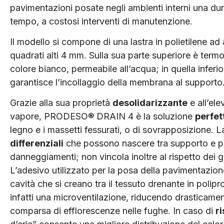
pavimentazioni posate negli ambienti interni una dura
tempo, a costosi interventi di manutenzione.
Il modello si compone di una lastra in polietilene ad 
quadrati alti 4 mm. Sulla sua parte superiore è term
colore bianco, permeabile all’acqua; in quella inferi
garantisce l’incollaggio della membrana al supporto
Grazie alla sua proprietà
desolidarizzante
e all’el
vapore, PRODESO® DRAIN 4 è la soluzione
perfet
legno e i massetti fessurati, o di sovrapposizione. 
differenziali
che possono nascere tra supporto e pa
danneggiamenti; non vincola inoltre al rispetto dei 
L’adesivo utilizzato per la posa della pavimentazio
cavità che si creano tra il tessuto drenante in polipr
infatti una microventilazione, riducendo drasticamente 
comparsa di efflorescenze nelle fughe. In caso di
r