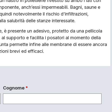
un nastro in polietilene rivestito su ambo i lati con
mponente, anch’essi impermeabili. Bagni, saune e
indi notevolmente il rischio d’infiltrazioni,
lla salubrità delle stanze interessate.
tre, è presente un adesivo, protetto da una pellicola
 al supporto e facilita i posatori al momento della
unta permette infine alle membrane di essere ancora
ioni brevi ed efficaci.
Cognome
*