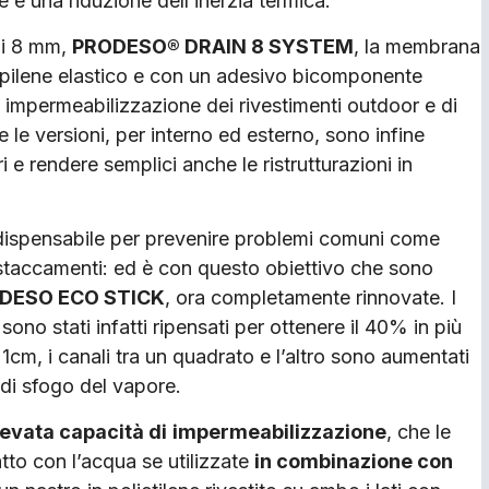
e e una riduzione dell’inerzia termica.
di 8 mm,
PRODESO® DRAIN 8 SYSTEM
, la membrana
ropilene elastico e con un adesivo bicomponente
 impermeabilizzazione dei rivestimenti outdoor e di
e le versioni, per interno ed esterno, sono infine
ri e rendere semplici anche le ristrutturazioni in
indispensabile per prevenire problemi comuni come
istaccamenti: ed è con questo obiettivo che sono
DESO ECO STICK
, ora completamente rinnovate. I
no stati infatti ripensati per ottenere il 40% in più
cm, i canali tra un quadrato e l’altro sono aumentati
di sfogo del vapore.
levata capacità di
impermeabilizzazione
, che le
atto con l’acqua se utilizzate
in combinazione con