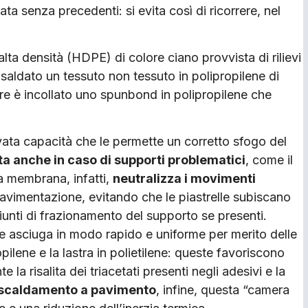
ta senza precedenti: si evita così di ricorrere, nel
alta densità (HDPE) di colore ciano provvista di rilievi
osaldato un tessuto non tessuto in polipropilene di
ore è incollato uno spunbond in polipropilene che
.
evata capacità che le permette un corretto sfogo del
ta anche in caso di supporti problematici
, come il
La membrana, infatti,
neutralizza i movimenti
vimentazione, evitando che le piastrelle subiscano
giunti di frazionamento del supporto se presenti.
ne asciuga in modo rapido e uniforme per merito delle
opilene e la lastra in polietilene: queste favoriscono
la risalita dei triacetati presenti negli adesivi e la
iscaldamento a pavimento
, infine, questa “camera