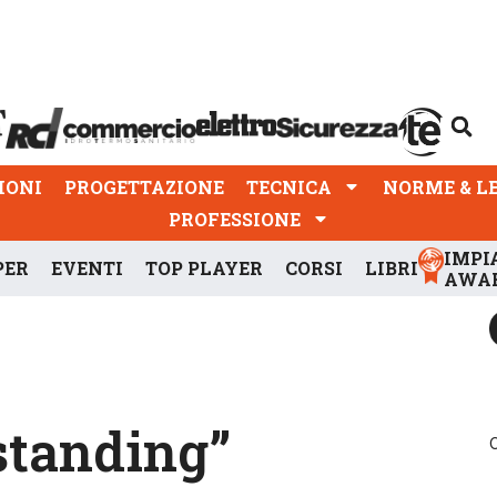
PROGETTAZIONE
TECNICA
NORME & LEGGI
IONI
PROGETTAZIONE
TECNICA
NORME & L
PROFESSIONE
IMPI
PER
EVENTI
TOP PLAYER
CORSI
LIBRI
AWA
 standing”