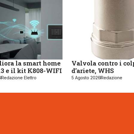
iora la smart home
Valvola contro i col
 e il kit K808-WIFI
d’ariete, WHS
6
Redazione Elettro
5 Agosto 2026
Redazione