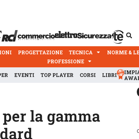
PROGETTAZIONE
TECNICA
NORME & LEGGI
IONI
PROGETTAZIONE
TECNICA
NORME & L
PROFESSIONE
IMPI
PER
EVENTI
TOP PLAYER
CORSI
LIBRI
AWA
i per la gamma
ndard