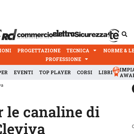
PROGETTAZIONE
TECNICA
NORME & LEGGI
IONI
PROGETTAZIONE
TECNICA
NORME & L
PROFESSIONE
IMPI
PER
EVENTI
TOP PLAYER
CORSI
LIBRI
AWA
va
 le canaline di
Cleviva