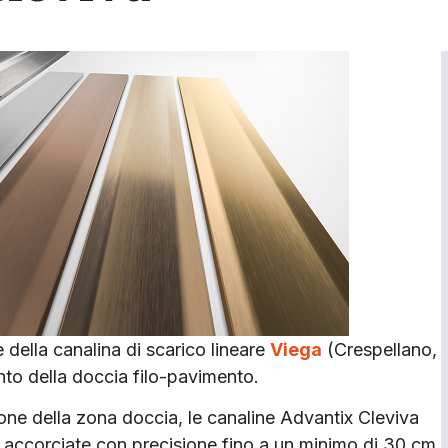
della canalina di scarico lineare
Viega
(Crespellano,
nto della doccia filo-pavimento.
one della zona doccia, le canaline Advantix Cleviva
accorciate con precisione fino a un minimo di 30 cm