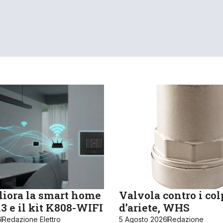
iora la smart home
Valvola contro i col
 e il kit K808-WIFI
d’ariete, WHS
6
Redazione Elettro
5 Agosto 2026
Redazione