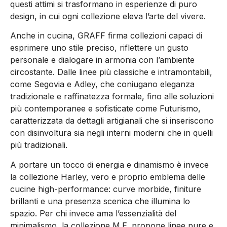
questi attimi si trasformano in esperienze di puro
design, in cui ogni collezione eleva l’arte del vivere.
Anche in cucina, GRAFF firma collezioni capaci di
esprimere uno stile preciso, riflettere un gusto
personale e dialogare in armonia con l’ambiente
circostante. Dalle linee più classiche e intramontabili,
come
Segovia
e
Adley
, che coniugano eleganza
tradizionale e raffinatezza formale, fino alle soluzioni
più contemporanee e sofisticate come
Futurismo
,
caratterizzata da dettagli artigianali che si inseriscono
con disinvoltura sia negli interni moderni che in quelli
più tradizionali.
A portare un tocco di energia e dinamismo è invece
la collezione
Harley
, vero e proprio emblema delle
cucine high-performance: curve morbide, finiture
brillanti e una presenza scenica che illumina lo
spazio. Per chi invece ama l’essenzialità del
minimalismo, la collezione
M.E.
propone linee pure e