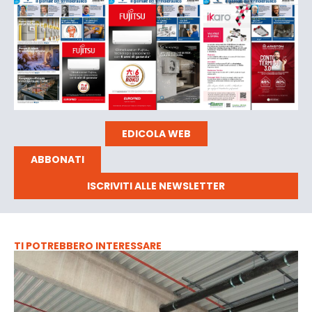
EDICOLA WEB
ABBONATI
ISCRIVITI ALLE NEWSLETTER
TI POTREBBERO INTERESSARE