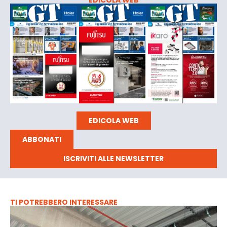
EDICOLA WEB
ABBONATI
ISCRIVITI ALLE NEWSLETTER
TI POTREBBERO INTERESSARE