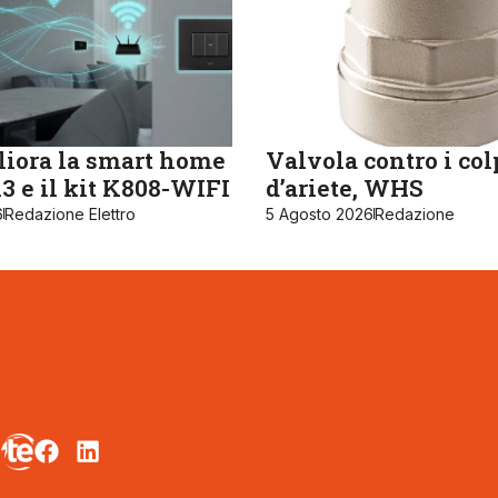
iora la smart home
Valvola contro i col
 e il kit K808-WIFI
d’ariete, WHS
6
Redazione Elettro
5 Agosto 2026
Redazione