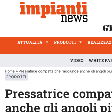
ATTUALITÀ
PRODOTTI
REALIZZAZIONI
PROFESSIONE
ATTUALITÀ
PRODOTTI
REALIZZAZ
VIDEO
WHITE PA
Home
»
Pressatrice compatta che raggiunge anche gli angoli più s
PRODOTTI
Pressatrice compa
anche gli angoli pi