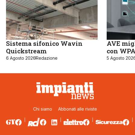
Sistema sifonico Wavin
AVE migl
Quickstream
con WPA3
6 Agosto 2026
Redazione
5 Agosto 202
Chi siamo
Abbonati alle riviste