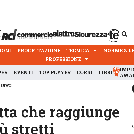
PROGETTAZIONE
TECNICA
NORME & LEGGI
IONI
PROGETTAZIONE
TECNICA
NORME & L
PROFESSIONE
IMPI
PER
EVENTI
TOP PLAYER
CORSI
LIBRI
AWA
tretti
tta che raggiunge
ù stretti