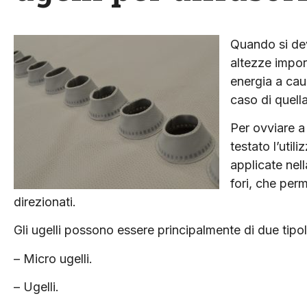
Quando si dev
altezze import
energia a caus
caso di quell
Per ovviare a
testato l’util
applicate nell
fori, che perm
direzionati.
Gli ugelli possono essere principalmente di due tipo
– Micro ugelli.
– Ugelli.