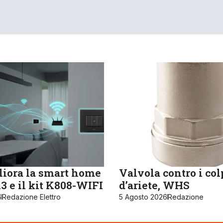
iora la smart home
Valvola contro i col
 e il kit K808-WIFI
d’ariete, WHS
6
Redazione Elettro
5 Agosto 2026
Redazione