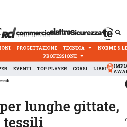
PROGETTAZIONE
TECNICA
NORME & LEGGI
IONI
PROGETTAZIONE
TECNICA
NORME & L
PROFESSIONE
IMPI
PER
EVENTI
TOP PLAYER
CORSI
LIBRI
AWA
essili
per lunghe gittate,
 tessili