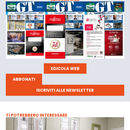
EDICOLA WEB
ABBONATI
ISCRIVITI ALLE NEWSLETTER
TI POTREBBERO INTERESSARE