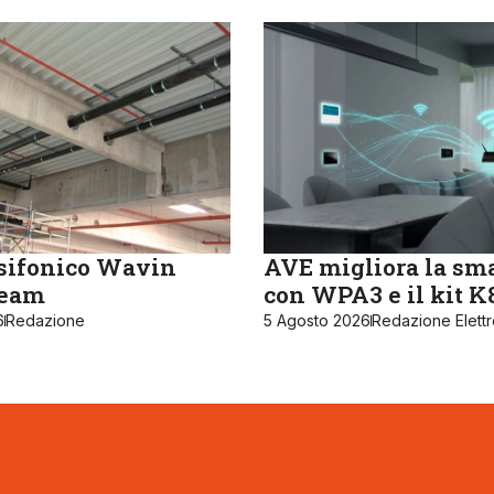
sifonico Wavin
AVE migliora la sm
ream
con WPA3 e il kit 
6
Redazione
5 Agosto 2026
Redazione Elett