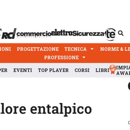
PROGETTAZIONE
TECNICA
NORME & LEGGI
IONI
PROGETTAZIONE
TECNICA
NORME & L
PROFESSIONE
IMPI
PER
EVENTI
TOP PLAYER
CORSI
LIBRI
AWA
lore entalpico