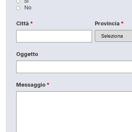
Sì
No
Città
*
Provincia
*
Oggetto
Messaggio
*