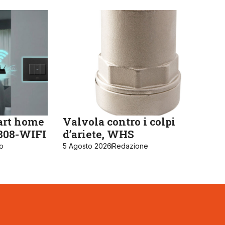
art home
Valvola contro i colpi
K808-WIFI
d’ariete, WHS
ro
5 Agosto 2026
Redazione