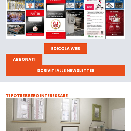
EDICOLA WEB
ABBONATI
ISCRIVITI ALLE NEWSLETTER
TI POTREBBERO INTERESSARE