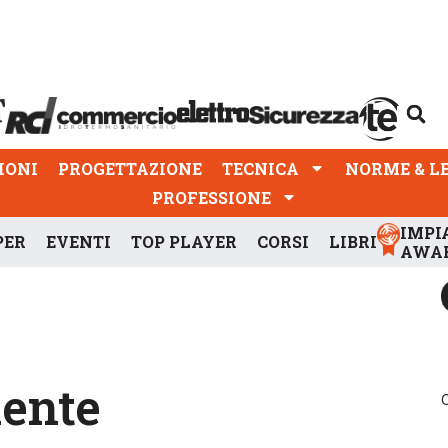
PROGETTAZIONE
TECNICA
NORME & LEGGI
IONI
PROGETTAZIONE
TECNICA
NORME & L
PROFESSIONE
IMPI
PER
EVENTI
TOP PLAYER
CORSI
LIBRI
AWA
iente