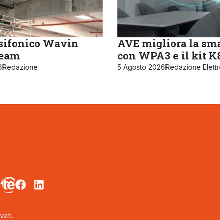
sifonico Wavin
AVE migliora la sm
ream
con WPA3 e il kit 
6
Redazione
5 Agosto 2026
Redazione Elett
vati.