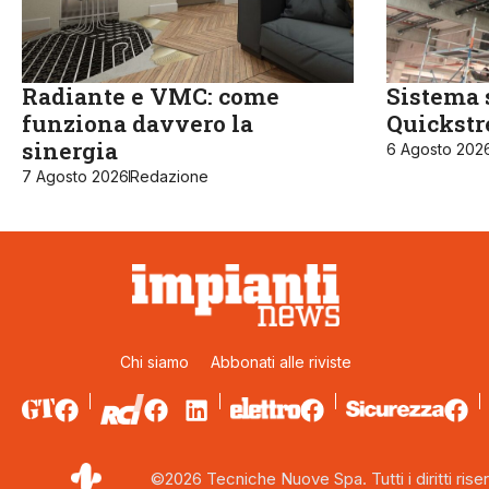
Radiante e VMC: come
Sistema 
funziona davvero la
Quickst
sinergia
6 Agosto 202
7 Agosto 2026
Redazione
Chi siamo
Abbonati alle riviste
©2026 Tecniche Nuove Spa. Tutti i diritti riser