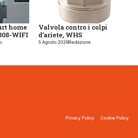
art home
Valvola contro i colpi
K808-WIFI
d’ariete, WHS
ro
5 Agosto 2026
Redazione
Privacy Policy
Cookie Policy