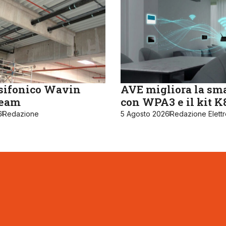
sifonico Wavin
AVE migliora la sm
ream
con WPA3 e il kit 
6
Redazione
5 Agosto 2026
Redazione Elett