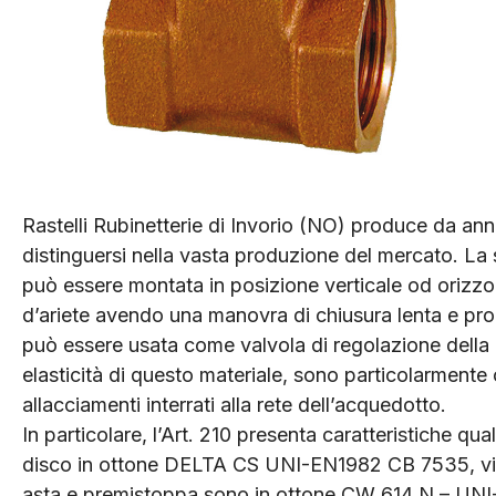
Rastelli Rubinetterie di Invorio (NO) produce da ann
distinguersi nella vasta produzione del mercato. La 
può essere montata in posizione verticale od orizzon
d’ariete avendo una manovra di chiusura lenta e pro
può essere usata come valvola di regolazione della 
elasticità di questo materiale, sono particolarmente c
allacciamenti interrati alla rete dell’acquedotto.
In particolare, l’Art. 210 presenta caratteristiche
disco in ottone DELTA CS UNI-EN1982 CB 7535, vi
asta e premistoppa sono in ottone CW 614 N – UNI