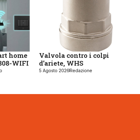
art home
Valvola contro i colpi
K808-WIFI
d’ariete, WHS
ro
5 Agosto 2026
Redazione