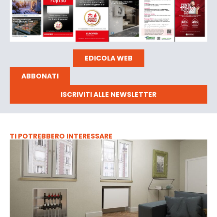
EDICOLA WEB
ABBONATI
ISCRIVITI ALLE NEWSLETTER
TI POTREBBERO INTERESSARE