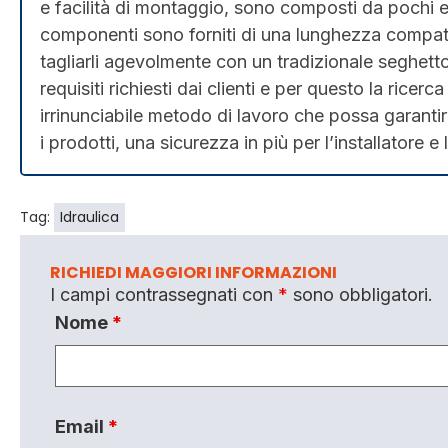
e facilità di montaggio, sono composti da pochi ele
componenti sono forniti di una lunghezza compati
tagliarli agevolmente con un tradizionale seghetto. 
requisiti richiesti dai clienti e per questo la ricer
irrinunciabile metodo di lavoro che possa garantire
i prodotti, una sicurezza in più per l’installatore e l
Tag:
Idraulica
RICHIEDI MAGGIORI INFORMAZIONI
I campi contrassegnati con
*
sono obbligatori.
Nome
*
Email
*