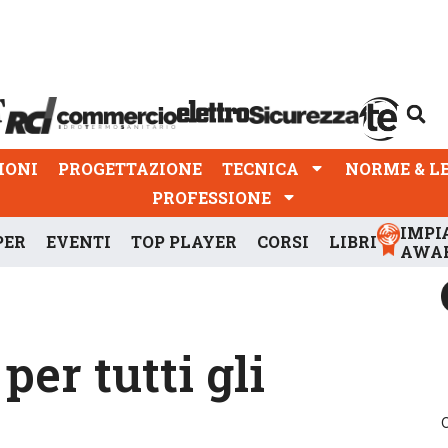
PROGETTAZIONE
TECNICA
NORME & LEGGI
IONI
PROGETTAZIONE
TECNICA
NORME & L
PROFESSIONE
IMPI
PER
EVENTI
TOP PLAYER
CORSI
LIBRI
AWA
per tutti gli