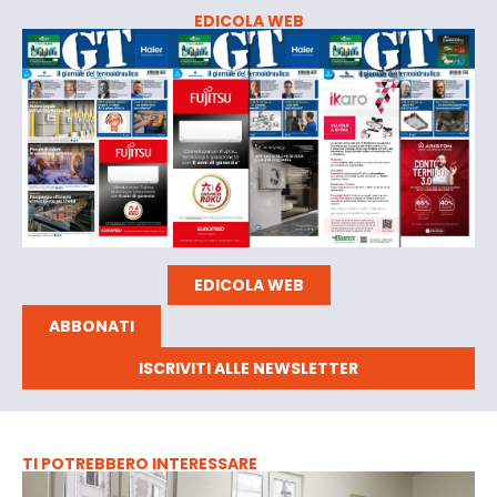
EDICOLA WEB
EDICOLA WEB
ABBONATI
ISCRIVITI ALLE NEWSLETTER
TI POTREBBERO INTERESSARE