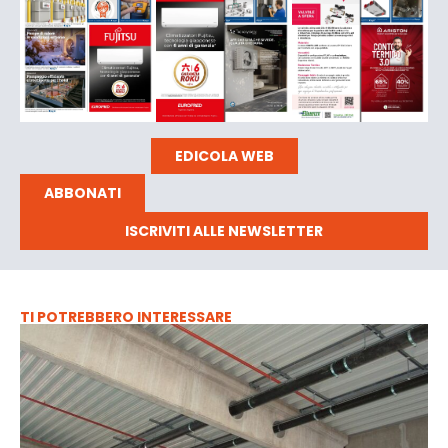
EDICOLA WEB
ABBONATI
ISCRIVITI ALLE NEWSLETTER
TI POTREBBERO INTERESSARE