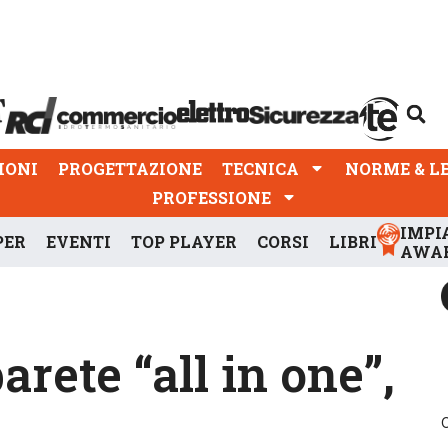
PROGETTAZIONE
TECNICA
NORME & LEGGI
IONI
PROGETTAZIONE
TECNICA
NORME & L
PROFESSIONE
IMPI
PER
EVENTI
TOP PLAYER
CORSI
LIBRI
AWA
arete “all in one”,