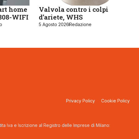
art home
Valvola contro i colpi
K808-WIFI
d’ariete, WHS
ro
5 Agosto 2026
Redazione
Privacy Policy
Cookie Policy
ta Iva e Iscrizione al Registro delle Imprese di Milano: