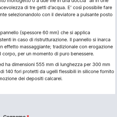
nto monogetto o a due vie in una doccia “all in one”
acevolezza di tre getti d’acqua. E’ così possibile fare
nte selezionandolo con il deviatore a pulsante posto
 pannello (spessore 60 mm) che si applica
enti in caso di ristrutturazione. Il pannello si inarca
con effetto massaggiante; tradizionale con erogazione
 il corpo, per un momento di puro benessere.
io ed ha dimensioni 555 mm di lunghezza per 300 mm
140 fori protetti da ugelli flessibili in silicone fornito
imozione dei depositi calcarei.
Cognome
*