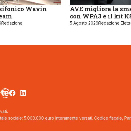
sifonico Wavin
AVE migliora la sm
ream
con WPA3 e il kit 
6
Redazione
5 Agosto 2026
Redazione Elett
vati.
tale sociale: 5.000.000 euro interamente versati. Codice fiscale, Parti