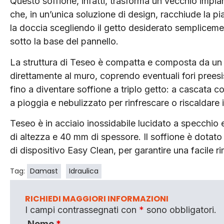
Questo soffione, infatti, trasforma un vecchio impia
che, in un’unica soluzione di design, racchiude la pi
la doccia scegliendo il getto desiderato sempliceme
sotto la base del pannello.
La struttura di Teseo è compatta e composta da un
direttamente al muro, coprendo eventuali fori preesist
fino a diventare soffione a triplo getto: a cascata 
a pioggia e nebulizzato per rinfrescare o riscaldare
Teseo è in acciaio inossidabile lucidato a specch
di altezza e 40 mm di spessore. Il soffione è dotato di 
di dispositivo Easy Clean, per garantire una facile r
Tag:
Damast
Idraulica
RICHIEDI MAGGIORI INFORMAZIONI
I campi contrassegnati con
*
sono obbligatori.
Nome
*