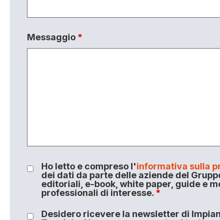
Messaggio
*
Ho letto e compreso l'
informativa sulla p
dei dati da parte delle aziende del Grupp
editoriali, e-book, white paper, guide e m
professionali di interesse.
*
Desidero ricevere la newsletter di Impiant