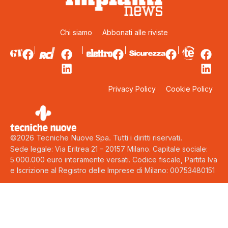
Chi siamo
Abbonati alle riviste
Privacy Policy
Cookie Policy
©2026 Tecniche Nuove Spa. Tutti i diritti riservati.
Sede legale: Via Eritrea 21 – 20157 Milano. Capitale sociale:
5.000.000 euro interamente versati. Codice fiscale, Partita Iva
e Iscrizione al Registro delle Imprese di Milano: 00753480151