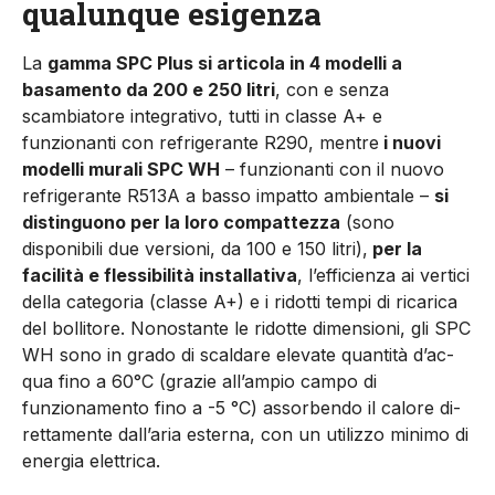
qualunque esigenza
La
gamma SPC Plus si artico­la in 4 modelli a
basamento da 200 e 250 litri
, con e senza
scambiatore integrativo, tutti in classe A+ e
funzionanti con re­frigerante R290, mentre
i nuovi
modelli murali SPC WH
– funzio­nanti con il nuovo
refrigerante R513A a basso impatto ambien­tale –
si
distinguono per la loro compattezza
(sono
disponibili due versioni, da 100 e 150 litri),
per la
facilità e flessibilità instal­lativa
, l’efficienza ai vertici
del­la categoria (classe A+) e i ridot­ti tempi di ricarica
del bollitore. Nonostante le ridotte dimensio­ni, gli SPC
WH sono in grado di scaldare elevate quantità d’ac­
qua fino a 60°C (grazie all’ampio campo di
funzionamento fino a -5 °C) assorbendo il calore di­
rettamente dall’aria esterna, con un utilizzo minimo di
ener­gia elettrica.