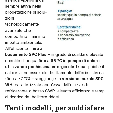
azienda vicentina da
sempre at­tiva nella
progettazione di solu­
zioni
tecnologicamente
avanza­te che
comportino il minimo
im­patto ambientale.
All’efficien­te
linea a
basamento SPC Plus
– in grado di scaldare elevate
quantità di acqua
fino a 65 °C in pompa di calore
utilizzando po­chissima energia elettrica
, poi­ché il
calore viene assorbito di­rettamente dall’aria esterna
(fi­no a -7 °C) – si aggiunge
la ver­sione murale SPC
WH
, caratte­rizzata anch’essa dall’utilizzo di
refrigerante a basso GWP, ele­vata efficienza e tempi
di ricari­ca del bollitore ridotti.
Tanti modelli, per soddisfare