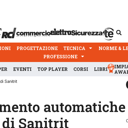
PROGETTAZIONE
TECNICA
NORME & LEGGI
IONI
PROGETTAZIONE
TECNICA
NORME & L
PROFESSIONE
IMPI
PER
EVENTI
TOP PLAYER
CORSI
LIBRI
AWA
i Sanitrit
vamento automatiche
 di Sanitrit