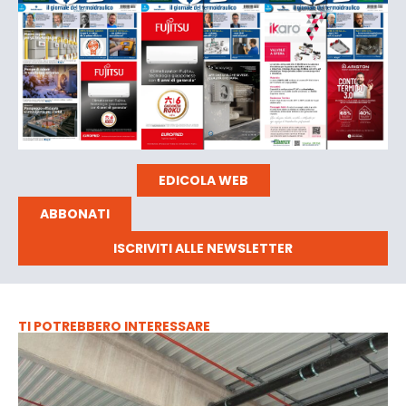
EDICOLA WEB
ABBONATI
ISCRIVITI ALLE NEWSLETTER
TI POTREBBERO INTERESSARE