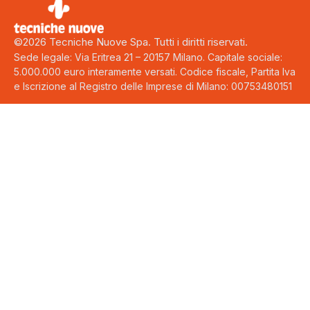
©2026 Tecniche Nuove Spa. Tutti i diritti riservati.
Sede legale: Via Eritrea 21 – 20157 Milano. Capitale sociale:
5.000.000 euro interamente versati. Codice fiscale, Partita Iva
e Iscrizione al Registro delle Imprese di Milano: 00753480151