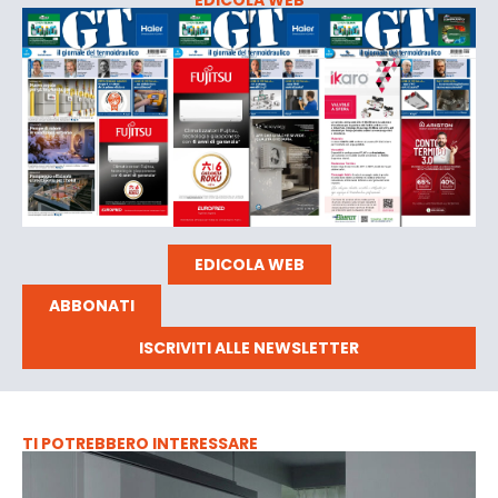
EDICOLA WEB
ABBONATI
ISCRIVITI ALLE NEWSLETTER
TI POTREBBERO INTERESSARE