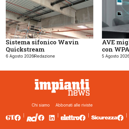
Sistema sifonico Wavin
AVE migl
Quickstream
con WPA3
6 Agosto 2026
Redazione
5 Agosto 202
Chi siamo
Abbonati alle riviste