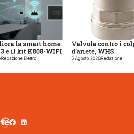
iora la smart home
Valvola contro i col
 e il kit K808-WIFI
d’ariete, WHS
6
Redazione Elettro
5 Agosto 2026
Redazione